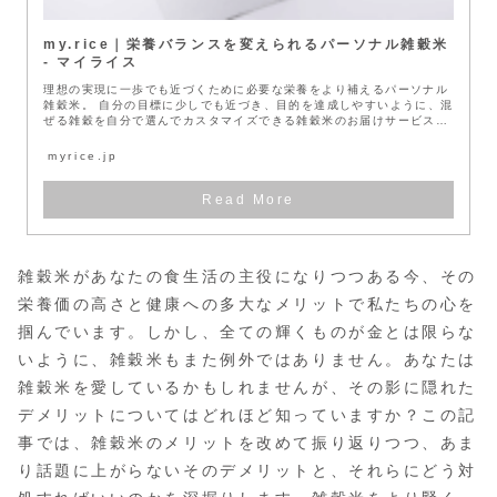
my.rice｜栄養バランスを変えられるパーソナル雑穀米
- マイライス
理想の実現に一歩でも近づくために必要な栄養をより補えるパーソナル
雑穀米。 自分の目標に少しでも近づき、目的を達成しやすいように、混
ぜる雑穀を自分で選んでカスタマイズできる雑穀米のお届けサービスで
す。 ...
myrice.jp
雑穀米があなたの食生活の主役になりつつある今、その
栄養価の高さと健康への多大なメリットで私たちの心を
掴んでいます。しかし、全ての輝くものが金とは限らな
いように、雑穀米もまた例外ではありません。あなたは
雑穀米を愛しているかもしれませんが、その影に隠れた
デメリットについてはどれほど知っていますか？この記
事では、雑穀米のメリットを改めて振り返りつつ、あま
り話題に上がらないそのデメリットと、それらにどう対