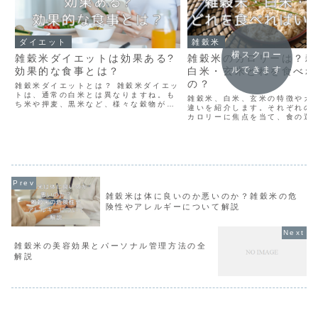
ダイエット
雑穀米
横スクロー
雑穀米ダイエットは効果ある?
雑穀米のカロリーは？雑
ルできます
効果的な食事とは？
白米・玄米どれを食べれ
の？
雑穀米ダイエットとは？ 雑穀米ダイエッ
トは、通常の白米とは異なりますね。も
雑穀米、白米、玄米の特徴やカ
ち米や押麦、黒米など、様々な穀物がブ
違いを紹介します。それぞれの
レンドされているため、豊富な栄養素を
カロリーに焦点を当て、食の選
摂取しながらダイエットをサポートして
る重要なポイントをおさえなが
くれるのです。このダイエット法は、単
たにとっての健康的な食事を検
なる体重の減少だけでな...
ょう。 雑穀米の栄養とカロリー
の特徴 雑穀米は、もち...
雑穀米は体に良いのか悪いのか？雑穀米の危
険性やアレルギーについて解説
雑穀米の美容効果とパーソナル管理方法の全
解説